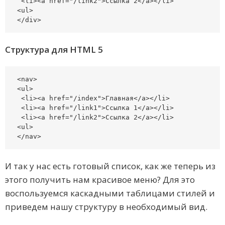
 <li><a href="/link2">Ссылка 2</a></li>

<ul>

</div>
Структура для HTML 5
<nav>

<ul>

 <li><a href="/index">Главная</a></li>

 <li><a href="/link1">Ссылка 1</a></li>

 <li><a href="/link2">Ссылка 2</a></li>

<ul>

</nav>
И так у нас есть готовый список, как же теперь из
этого получить нам красивое меню? Для это
воспользуемся каскадными таблицами стилей и
приведем нашу структуру в необходимый вид.