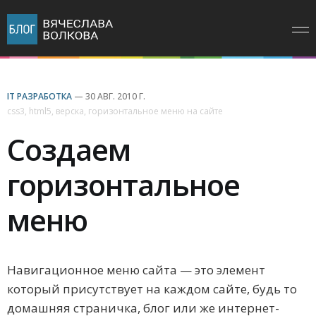
IT РАЗРАБОТКА
—
30 АВГ. 2010 Г.
css3
,
html5
,
верска
,
горизонтальное меню на сайте
Создаем
горизонтальное
меню
Навигационное меню сайта — это элемент
который присутствует на каждом сайте, будь то
домашняя страничка, блог или же интернет-