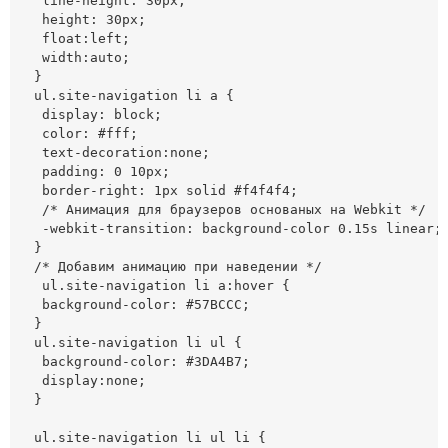
 line-height: 30px;

 height: 30px;

 float:left;

 width:auto;

}

ul.site-navigation li a {

 display: block;

 color: #fff;

 text-decoration:none;

 padding: 0 10px;

 border-right: 1px solid #f4f4f4;

 /* Анимация для браузеров основаных на Webkit */

 -webkit-transition: background-color 0.15s linear;

}

/* Добавим анимацию при наведении */

 ul.site-navigation li a:hover {

 background-color: #57BCCC;

}

ul.site-navigation li ul {

 background-color: #3DA4B7;

 display:none;

}

ul.site-navigation li ul li {
