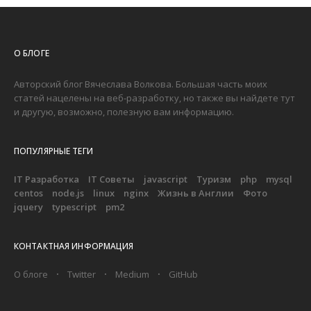
О БЛОГЕ
Авторский блог Вячеслава Волкова. Большая часть моих
статей нацелены на веб-разработку, но также вы найдете тут
и другую, возможно, полезную вам информацию.
ПОПУЛЯРНЫЕ ТЕГИ
IT Разработка
IT Советы
javascript
Туризм
php
mysql
centos
node.js
linux
nginx
Жизнь в Англии
Фото
jquery
typescript
pm2
КОНТАКТНАЯ ИНФОРМАЦИЯ
О блоге
Twitter
Medium
GitHub