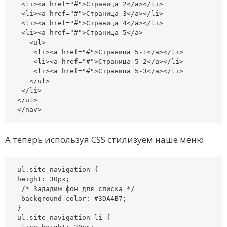
 <li><a href="#">Страница 2</a></li>

 <li><a href="#">Страница 3</a></li>

 <li><a href="#">Страница 4</a></li>

 <li><a href="#">Страница 5</a>

   <ul>

    <li><a href="#">Страница 5-1</a></li>

    <li><a href="#">Страница 5-2</a></li>

    <li><a href="#">Страница 5-3</a></li>

   </ul>

 </li>

</ul>

</nav>
А теперь используя CSS стилизуем наше меню
ul.site-navigation {

height: 30px;

 /* Зададим фон для списка */

 background-color: #3DA4B7;

}

ul.site-navigation li {
