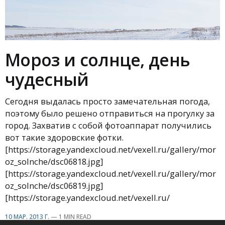
Мороз и солнце, день
чудесный
Сегодня выдалась просто замечательная погода,
поэтому было решено отправиться на прогулку за
город. Захватив с собой фотоаппарат получились
вот такие здоровские фотки.
[https://storage.yandexcloud.net/vexell.ru/gallery/mor
oz_solnche/dsc06818.jpg]
[https://storage.yandexcloud.net/vexell.ru/gallery/mor
oz_solnche/dsc06819.jpg]
[https://storage.yandexcloud.net/vexell.ru/
10 МАР. 2013 Г.
—
1 MIN READ