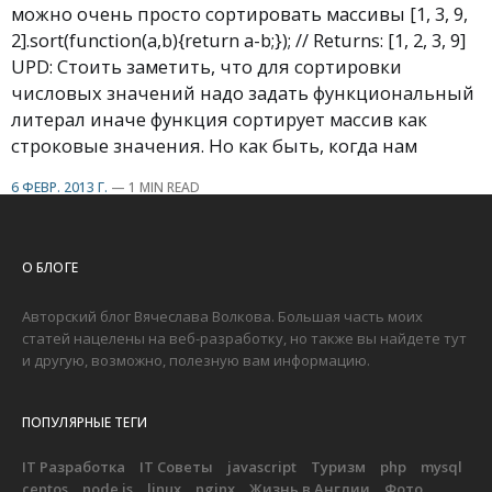
можно очень просто сортировать массивы [1, 3, 9,
2].sort(function(a,b){return a-b;}); // Returns: [1, 2, 3, 9]
UPD: Стоить заметить, что для сортировки
числовых значений надо задать функциональный
литерал иначе функция сортирует массив как
строковые значения. Но как быть, когда нам
6 ФЕВР. 2013 Г.
—
1 MIN READ
О БЛОГЕ
Авторский блог Вячеслава Волкова. Большая часть моих
статей нацелены на веб-разработку, но также вы найдете тут
и другую, возможно, полезную вам информацию.
ПОПУЛЯРНЫЕ ТЕГИ
IT Разработка
IT Советы
javascript
Туризм
php
mysql
centos
node.js
linux
nginx
Жизнь в Англии
Фото