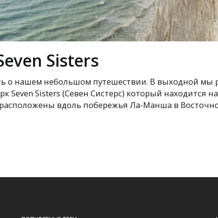
even Sisters
ать о нашем небольшом путешествии. В выходной мы 
к Seven Sisters (Севен Систерс) который находится на
 расположены вдоль побережья Ла-Манша в Восточно