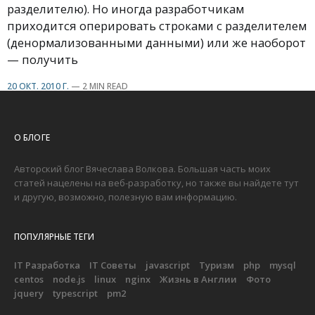
разделителю). Но иногда разработчикам
приходится оперировать строками с разделителем
(денормализованными данными) или же наоборот
— получить
20 ОКТ. 2010 Г.
—
2 MIN READ
О БЛОГЕ
Авторский блог Вячеслава Волкова. Большая часть моих
статей нацелены на веб-разработку, но также вы найдете тут
и другую, возможно, полезную вам информацию.
ПОПУЛЯРНЫЕ ТЕГИ
IT Разработка
IT Советы
javascript
Туризм
php
mysql
centos
node.js
linux
nginx
Жизнь в Англии
Фото
jquery
typescript
pm2