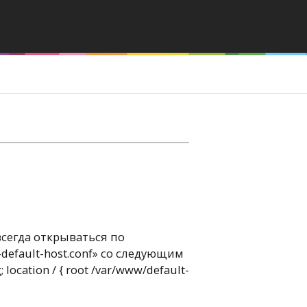
всегда открываться по
efault-host.conf» со следующим
; location / { root /var/www/default-