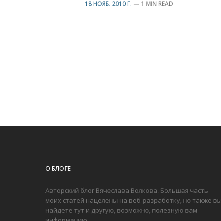
18 НОЯБ. 2010 Г.
—
1 MIN READ
О БЛОГЕ
Авторский блог Вячеслава Волкова. Большая часть
моих статей нацелены на веб-разработку, но также в
найдете тут и другую, возможно, полезную вам
информацию.