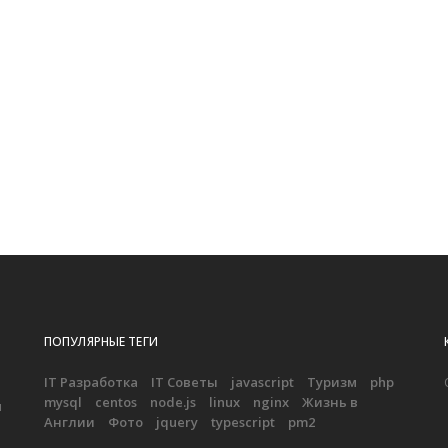
ПОПУЛЯРНЫЕ ТЕГИ
IT Разработка
IT Советы
javascript
Туризм
php
mysql
centos
node.js
linux
nginx
Жизнь в
ы
Англии
Фото
jquery
typescript
pm2