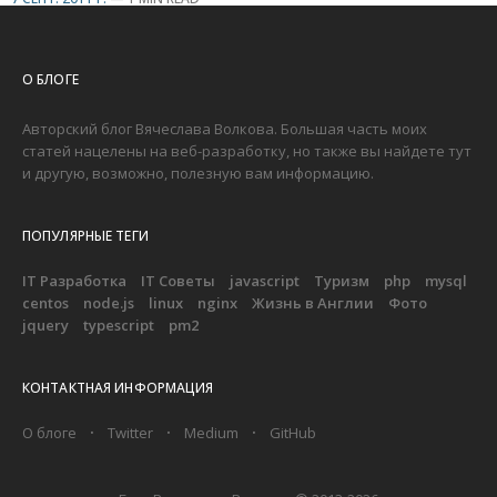
О БЛОГЕ
Авторский блог Вячеслава Волкова. Большая часть моих
статей нацелены на веб-разработку, но также вы найдете тут
и другую, возможно, полезную вам информацию.
ПОПУЛЯРНЫЕ ТЕГИ
IT Разработка
IT Советы
javascript
Туризм
php
mysql
centos
node.js
linux
nginx
Жизнь в Англии
Фото
jquery
typescript
pm2
КОНТАКТНАЯ ИНФОРМАЦИЯ
О блоге
Twitter
Medium
GitHub