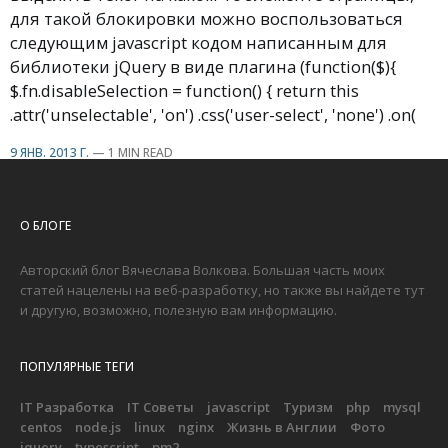
для такой блокировки можно воспользоваться
следующим javascript кодом написанным для
библиотеки jQuery в виде плагина (function($){
$.fn.disableSelection = function() { return this
.attr('unselectable', 'on') .css('user-select', 'none') .on(
9 ЯНВ. 2013 Г.
—
1 MIN READ
О БЛОГЕ
Авторский блог Вячеслава Волкова. Большая часть моих
статей нацелены на веб-разработку, но также вы найдете тут
и другую, возможно, полезную вам информацию.
ПОПУЛЯРНЫЕ ТЕГИ
IT Разработка
IT Советы
javascript
Туризм
php
mysql
centos
node.js
linux
nginx
Жизнь в Англии
Фото
jquery
typescript
pm2