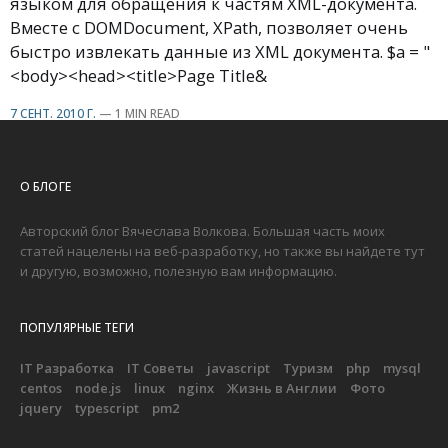
языком для обращения к частям XML-документа.
Вместе с DOMDocument, XPath, позволяет очень
быстро извлекать данные из XML документа. $a = "
<body><head><title>Page Title&
7 СЕНТ. 2010 Г.
—
1 MIN READ
О БЛОГЕ
Авторский блог Вячеслава Волкова. Большая часть моих
статей нацелены на веб-разработку, но также вы найдете тут
и другую, возможно, полезную вам информацию.
ПОПУЛЯРНЫЕ ТЕГИ
IT Разработка
IT Советы
javascript
Туризм
php
mysql
centos
node.js
linux
nginx
Жизнь в Англии
Фото
jquery
typescript
pm2