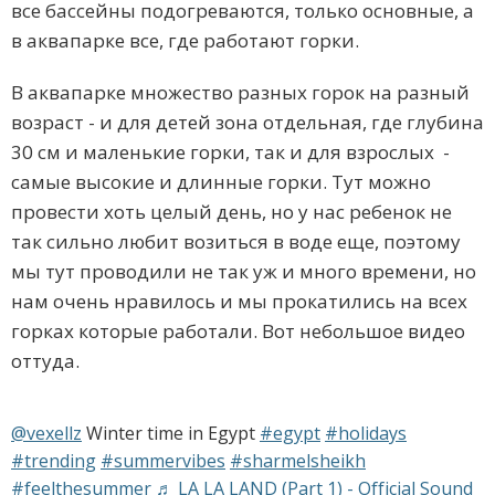
все бассейны подогреваются, только основные, а
в аквапарке все, где работают горки.
В аквапарке множество разных горок на разный
возраст - и для детей зона отдельная, где глубина
30 см и маленькие горки, так и для взрослых -
самые высокие и длинные горки. Тут можно
провести хоть целый день, но у нас ребенок не
так сильно любит возиться в воде еще, поэтому
мы тут проводили не так уж и много времени, но
нам очень нравилось и мы прокатились на всех
горках которые работали. Вот небольшое видео
оттуда.
@vexellz
Winter time in Egypt
#egypt
#holidays
#trending
#summervibes
#sharmelsheikh
#feelthesummer
♬ LA LA LAND (Part 1) - Official Sound