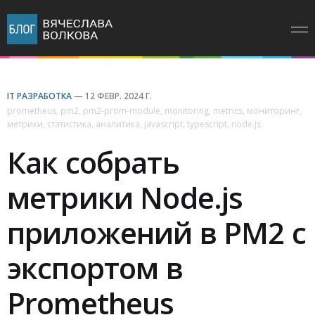
IT РАЗРАБОТКА
—
12 ФЕВР. 2024 Г.
prometheus
,
pm2
,
pm2-prom-module
,
monitoring
,
metrics
,
мониторинг
,
метрики
,
статистика
,
аналитика
,
javascript
,
typescript
,
node.js
Как собрать
метрики Node.js
приложений в PM2 с
экспортом в
Prometheus