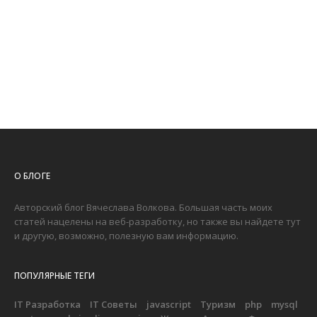
О БЛОГЕ
Авторский блог Вячеслава Волкова. Большая часть моих
статей нацелены на веб-разработку, но также вы найдете тут
и другую, возможно, полезную вам информацию.
ПОПУЛЯРНЫЕ ТЕГИ
IT Разработка
IT Советы
javascript
Туризм
php
mysql