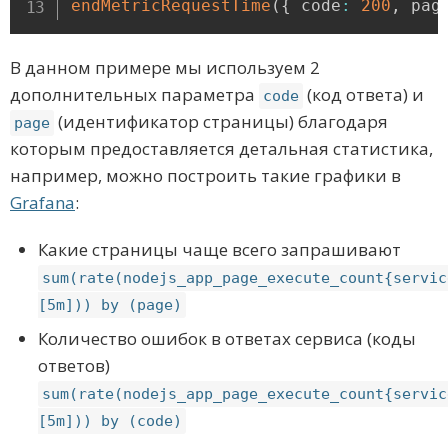
endMetricRequestTime
(
{
 code
:
200
,
 pag
В данном примере мы используем 2
дополнительных параметра
(код ответа) и
code
(идентификатор страницы) благодаря
page
которым предоставляется детальная статистика,
например, можно построить такие графики в
Grafana
:
Какие страницы чаще всего запрашивают
sum(rate(nodejs_app_page_execute_count{servic
[5m])) by (page)
Количество ошибок в ответах сервиса (коды
ответов)
sum(rate(nodejs_app_page_execute_count{servic
[5m])) by (code)