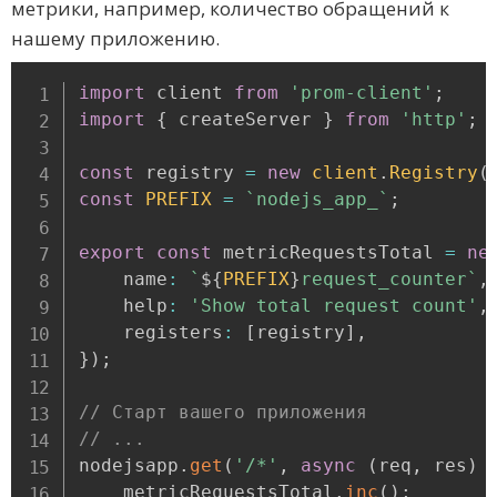
метрики, например, количество обращений к
нашему приложению.
import
 client 
from
'prom-client'
;
import
{
 createServer 
}
from
'http'
;
const
 registry 
=
new
client
.
Registry
(
const
PREFIX
=
`
nodejs_app_
`
;
export
const
 metricRequestsTotal 
=
ne
    name
:
`
${
PREFIX
}
request_counter
`
,
    help
:
'Show total request count'
,
    registers
:
[
registry
]
,
}
)
;
// Старт вашего приложения
// ...
nodejsapp
.
get
(
'/*'
,
async
(
req
,
 res
)
    metricRequestsTotal
.
inc
(
)
;