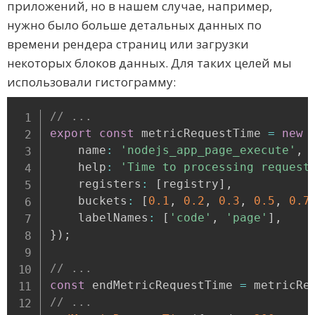
приложений, но в нашем случае, например,
нужно было больше детальных данных по
времени рендера страниц или загрузки
некоторых блоков данных. Для таких целей мы
использовали гистограмму:
// ...
export
const
 metricRequestTime 
=
new
    name
:
'nodejs_app_page_execute'
,
    help
:
'Time to processing request
    registers
:
[
registry
]
,
    buckets
:
[
0.1
,
0.2
,
0.3
,
0.5
,
0.7
    labelNames
:
[
'code'
,
'page'
]
,
}
)
;
// ...
const
 endMetricRequestTime 
=
 metricRe
// ...