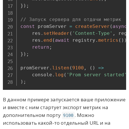
}
)
;
// Запуск сервера для отдачи метрик
const
 promServer 
=
createServer
(
async
    res
.
setHeader
(
'Content-Type'
,
 reg
    res
.
end
(
await
 registry
.
metrics
(
)
)
return
;
}
)
;
promServer
.
listen
(
9100
,
(
)
=>
    console
.
log
(
'Prom server started'
)
;
В данном примере запускается ваше приложение
и вместе с ним стартует экспорт метрик на
дополнительном порту
. Можно
9100
использовать какой-то отдельный URL и на