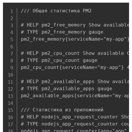
/// Общая статистика PM2

# HELP pm2_free_memory Show available 
# TYPE pm2_free_memory gauge

pm2_free_memory{serviceName="my-app"} 
# HELP pm2_cpu_count Show available CP
# TYPE pm2_cpu_count gauge

pm2_cpu_count{serviceName="my-app"} 4

# HELP pm2_available_apps Show availab
# TYPE pm2_available_apps gauge

pm2_available_apps{serviceName="my-app
/// Статистика из приложений

# HELP nodejs_app_request_counter Show
# TYPE nodejs_app_request_counter coun
nodejs_app_request_counter{app="app",i