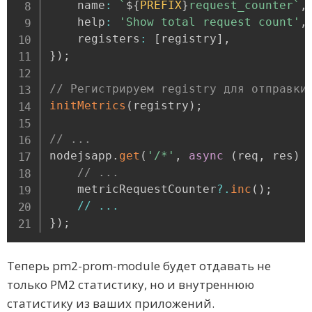
    name
:
`
${
PREFIX
}
request_counter
`
,
    help
:
'Show total request count'
,
    registers
:
[
registry
]
,
}
)
;
// Регистрируем registry для отправки
initMetrics
(
registry
)
;
// ...
nodejsapp
.
get
(
'/*'
,
async
(
req
,
 res
)
// ...
    metricRequestCounter
?.
inc
(
)
;
/
/
...
}
)
;
Теперь pm2-prom-module будет отдавать не
только PM2 статистику, но и внутреннюю
статистику из ваших приложений.