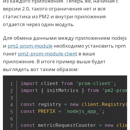
из каждого приложения. Теперь же, начиная с
версии 2.0, такого ограничения нет и вся
статистика из PM2 и внутри приложения
отдается через один модуль.
Для обмена данными между приложением nodejs
и
pm2-prom-module
необходимо установить npm
пакет
pm2-prom-module-client
в ваше
приложение. В итоге пример выше будет
выглядеть вот таким образом:
import
 client 
from
'prom-client'
;
import
{
 initMetrics 
}
from
'pm2-prom
const
 registry 
=
new
client
.
Registry
(
const
PREFIX
=
`
nodejs_app_
`
;
const
 metricRequestCounter 
=
new
clie