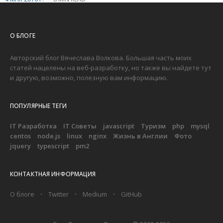
О БЛОГЕ
Авторский блог Вячеслава Волкова. Большая часть моих
статей нацелены на веб-разработку, но также вы найдете тут
и другую, возможно, полезную вам информацию.
ПОПУЛЯРНЫЕ ТЕГИ
IT Разработка
IT Советы
javascript
Туризм
php
mysql
centos
node.js
linux
nginx
Жизнь в Англии
Фото
jquery
typescript
pm2
КОНТАКТНАЯ ИНФОРМАЦИЯ
О блоге
Twitter
Medium
GitHub